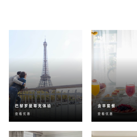
巴黎罗曼蒂克体验
含早套餐
查看优惠
查看优惠
从香槟、甜品到精心布置的
享用四季酒店特色
鲜花，我们为您营造满屋的
启元气满满的每一
浪漫气氛和情调。