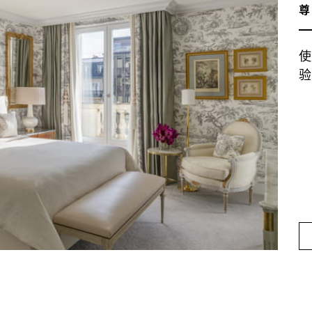
尊
使
验