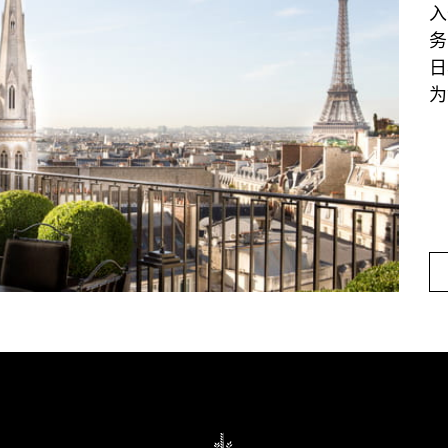
入
务
日
为