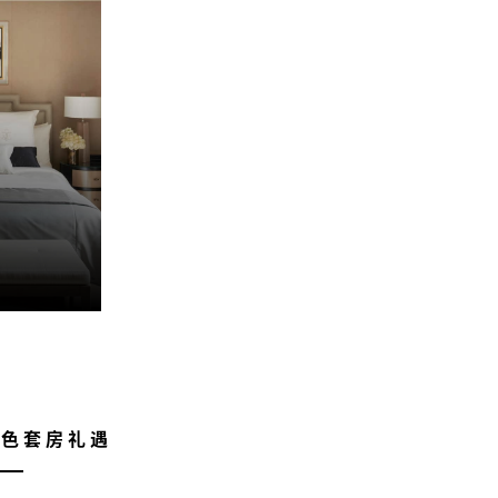
最灵活的
特色套房礼遇