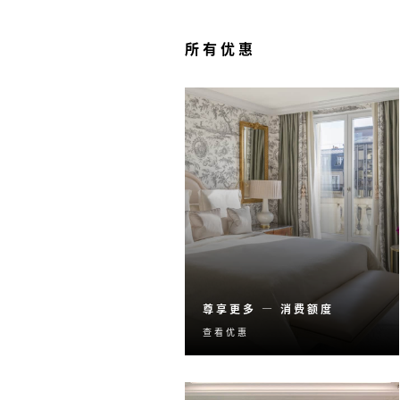
所有优惠
尊享更多 — 消费额度
查看优惠
使用消费额度，享受难忘的
住宿体验，让您的居停之旅
更加精彩。