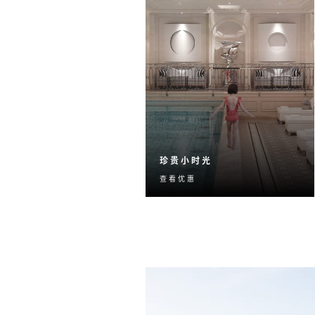
珍贵小时光
查看优惠
在巴黎开启一段美妙家庭假
期，为小朋友制造连连惊
喜，为全家人创造终生难忘
的回忆。