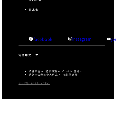
礼品卡
facebook
instagram
yo
法律公告
隐私政策
Cookie 偏好
请勿出售我的个人信息
无障碍政策
京ICP备14021657号-1