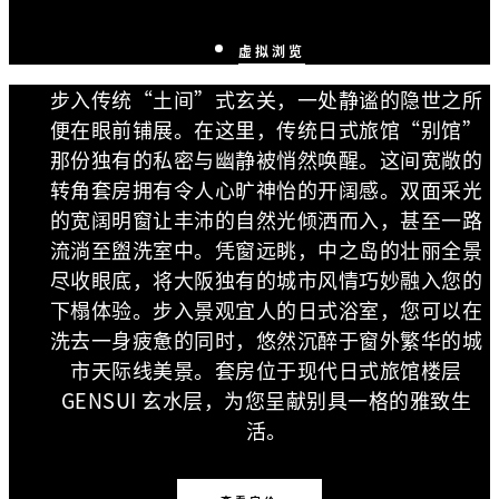
虚拟浏览
步入传统“土间”式玄关，一处静谧的隐世之所
便在眼前铺展。在这里，传统日式旅馆“别馆”
那份独有的私密与幽静被悄然唤醒。这间宽敞的
转角套房拥有令人心旷神怡的开阔感。双面采光
的宽阔明窗让丰沛的自然光倾洒而入，甚至一路
流淌至盥洗室中。凭窗远眺，中之岛的壮丽全景
尽收眼底，将大阪独有的城市风情巧妙融入您的
下榻体验。步入景观宜人的日式浴室，您可以在
洗去一身疲惫的同时，悠然沉醉于窗外繁华的城
市天际线美景。套房位于现代日式旅馆楼层
GENSUI 玄水层，为您呈献别具一格的雅致生
活。