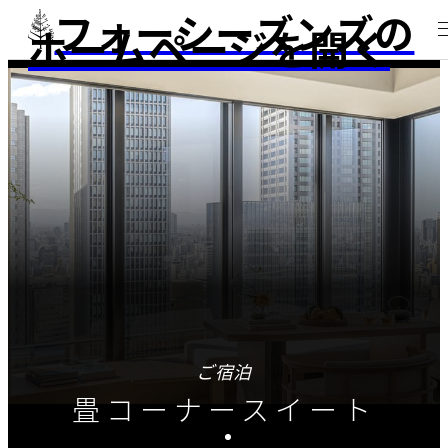
フォーシーズンズの
ホームページを開く
ご宿泊
畳コーナースイート