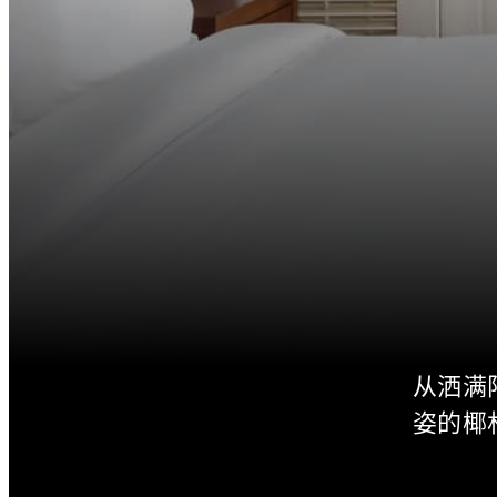
从洒满
姿的椰