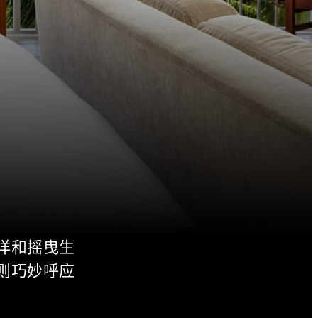
洋和摇曳生
则巧妙呼应