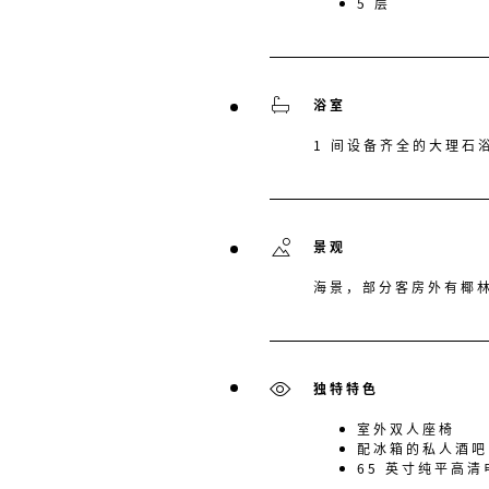
5 层
浴室
1 间设备齐全的大理石
景观
海景，部分客房外有椰
独特特色
室外双人座椅
配冰箱的私人酒吧
65 英寸纯平高清