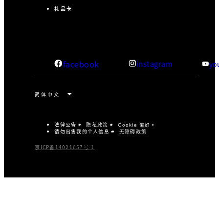
礼品卡
facebook
instagram
yo
法律公告
隐私政策
Cookie 偏好
请勿出售我的个人信息
无障碍政策
京ICP备14021657号-1