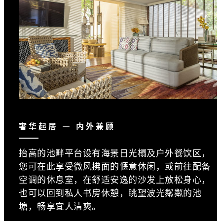
奢华起居 — 内外兼顾
抬高的池畔平台设有海景日光榻及户外餐饮区，
您可在此享受微风拂面的惬意休闲，或前往配备
空调的休息室，在舒适安逸的沙发上放松身心，
也可以回到私人书房休憩，眺望波光粼粼的池
塘，畅享宜人清爽。