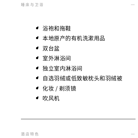
睡床与卫浴
浴袍和拖鞋
本地原产的有机洗漱用品
双台盆
室外淋浴间
独立室内淋浴间
自选羽绒或低致敏枕头和羽绒被
化妆 / 剃须镜
吹风机
酒店特色