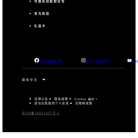
可租赁别墅和住宅
非凡体验
礼品卡
facebook
instagram
yo
法律公告
隐私政策
Cookie 偏好
请勿出售我的个人信息
无障碍政策
京ICP备14021657号-1