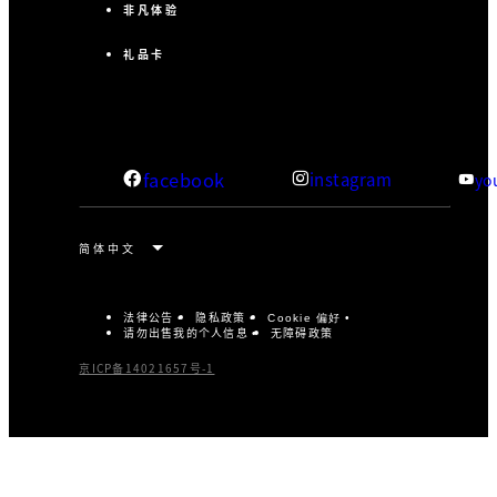
非凡体验
礼品卡
facebook
instagram
yo
法律公告
隐私政策
Cookie 偏好
请勿出售我的个人信息
无障碍政策
京ICP备14021657号-1