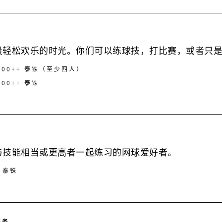
段轻松欢乐的时光。你们可以练球技，打比赛，或者只
,600++ 泰铢（至少四人）
700++ 泰铢
与技能相当或更高者一起练习的网球爱好者。
0 泰铢
服务