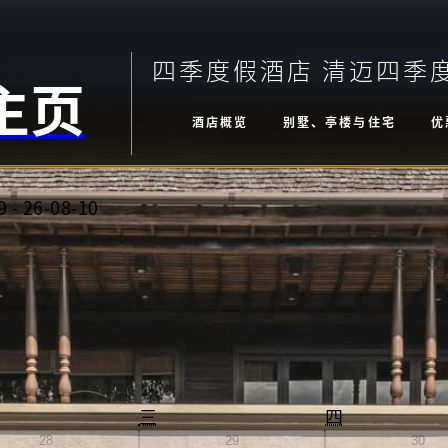
四季度假酒店 清迈四季
主页
酒店概览
别墅、亭楼与住宅
优
9
-
26-08-10
三
四
28
29
30