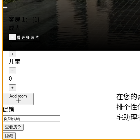
客房 1： {1}
成人
−
查看更多照片
2
+
儿童
−
0
+
在您的
Add room
排个性
促销
宅助理
查看房价
隐藏