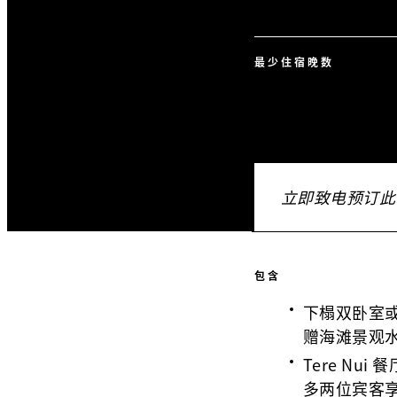
最少住宿晚数
立即致电预订此
包含
下榻双卧室
赠海滩景观
Tere Nu
多两位宾客