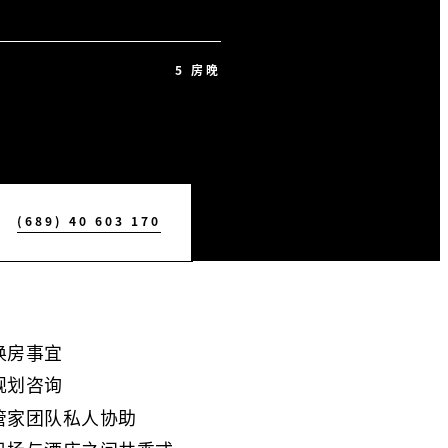
5 房晚
(689) 40 603 170
换房事宜
规划咨询
管家团队私人协助