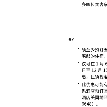
多四位宾客
条件
须至少预订
宅邸的住宿
仅可在 1 月 6
日至 12 月
惠，且须视
此优惠可能
系酒店预订
酒店美国地区免
6648）。