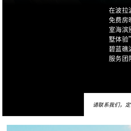
在波拉
免费房
室海滨
墅体验
碧蓝礁
服务团
请联系我们，定