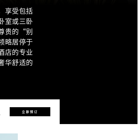
，享受包括
卧室或三卧
尊贵的“别
领略居停于
酒店的专业
奢华舒适的
0
立即预订