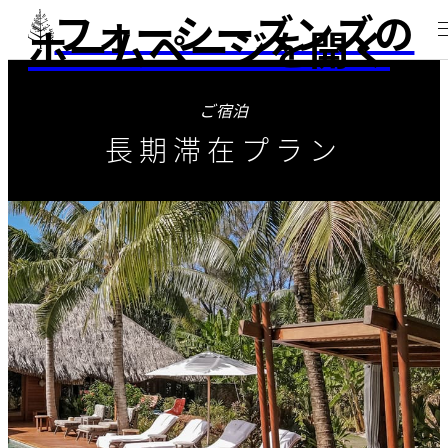
フォーシーズンズの
ホームページを開く
ご宿泊
長期滞在プラン