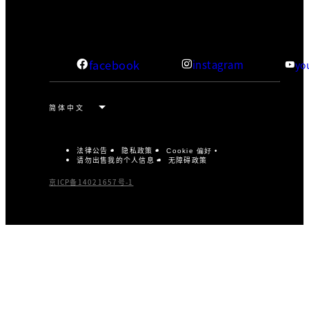
facebook
instagram
yo
法律公告
隐私政策
Cookie 偏好
请勿出售我的个人信息
无障碍政策
京ICP备14021657号-1