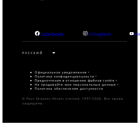
facebook
instagram
yo
Официальное уведомление
Политика конфиденциальности
Предпочтения в отношении файлов cookie
Не продавайте мои персональные данные
Политика обеспечения доступности
© Four Seasons Hotels Limited, 1997-2026. Все права
защищены.