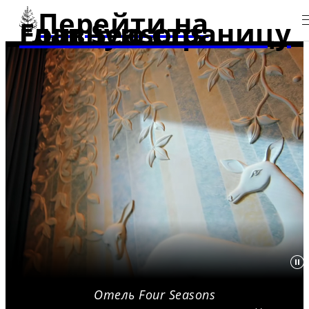
Перейти на
главную страницу Four Seasons
Отель Four Seasons