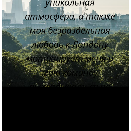
уникальная
атмосфера, а также
моя безраздельная
любовь к Лондону
мотивирует меня и
мою команду
выкладываться по
максимуму, чтобы
обеспечить нашим
гостям