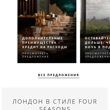
ДОПОЛНИТЕЛЬНЫЕ
ОСТАВАЙТЕ
ПРЕИМУЩЕСТВА –
ДОЛЬШЕ: Ч
КРЕДИТ НА РАСХОДЫ
НОЧЬ В ПО
ПРОСМОТРЕТЬ
ПРОСМОТРЕТ
Испытайте нечто
Получите че
ПРЕДЛОЖЕНИЕ
ПРЕДЛОЖЕНИ
незабываемое с
ночь в подар
кредитом на расходы,
который сделает ваше
ВСЕ ПРЕДЛОЖЕНИЯ
пребывание еще более
приятным.
ЛОНДОН В СТИЛЕ FOUR
SEASONS