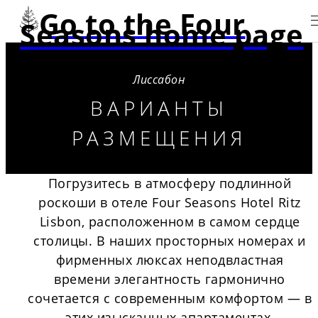
Go to the Four
Seasons home page
Лиссабон
ВАРИАНТЫ
РАЗМЕЩЕНИЯ
Погрузитесь в атмосферу подлинной
роскоши в отеле Four Seasons Hotel Ritz
Lisbon, расположенном в самом сердце
столицы. В наших просторных номерах и
фирменных люксах неподвластная
времени элегантность гармонично
сочетается с современным комфортом — в
этих изысканных апартаментах,