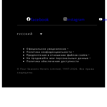
facebook
instagram
yo
Официальное уведомление
Политика конфиденциальности
Предпочтения в отношении файлов cookie
Не продавайте мои персональные данные
Политика обеспечения доступности
© Four Seasons Hotels Limited, 1997-2026. Все права
защищены.