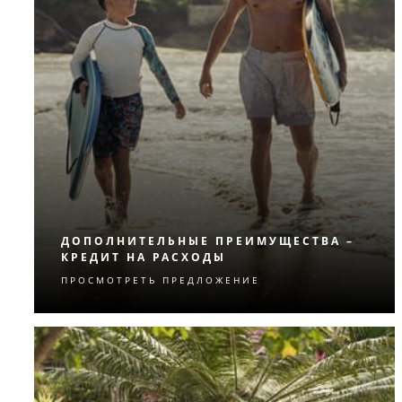
ДОПОЛНИТЕЛЬНЫЕ ПРЕИМУЩЕСТВА –
КРЕДИТ НА РАСХОДЫ
ПРОСМОТРЕТЬ ПРЕДЛОЖЕНИЕ
Испытайте нечто незабываемое с
кредитом на расходы, который сделает
ваше пребывание еще более приятным.