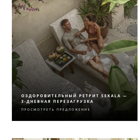
ОЗДОРОВИТЕЛЬНЫЙ РЕТРИТ SEKALA —
3-ДНЕВНАЯ ПЕРЕЗАГРУЗКА
ПРОСМОТРЕТЬ ПРЕДЛОЖЕНИЕ
Приведите в порядок тело и разум во
время трехдневного ретрита в спа-
комплексе The Healing Village Spa.