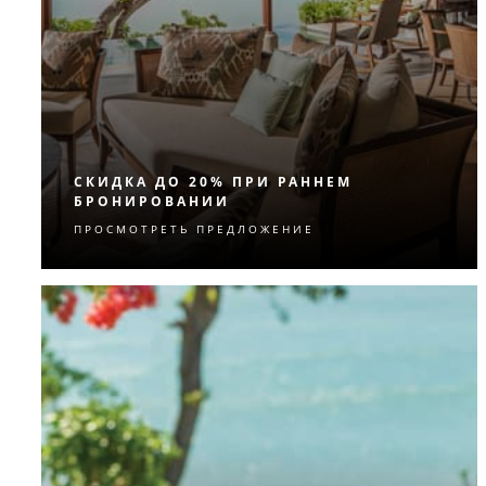
СКИДКА ДО 20% ПРИ РАННЕМ
БРОНИРОВАНИИ
ПРОСМОТРЕТЬ ПРЕДЛОЖЕНИЕ
Получите скидку до 20% от тарифа на
проживание, забронировав апартаменты
заблаговременно.