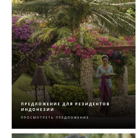
ПРЕДЛОЖЕНИЕ ДЛЯ РЕЗИДЕНТОВ
ИНДОНЕЗИИ
ПРОСМОТРЕТЬ ПРЕДЛОЖЕНИЕ
Быть местным — выгодно! Резиденты
Индонезии могут воспользоваться
специальными тарифами на отдых на