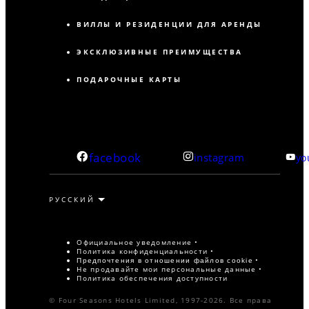
ВИЛЛЫ И РЕЗИДЕНЦИИ ДЛЯ АРЕНДЫ
ЭКСКЛЮЗИВНЫЕ ПРЕИМУЩЕСТВА
ПОДАРОЧНЫЕ КАРТЫ
facebook
instagram
yo
Официальное уведомление
Политика конфиденциальности
Предпочтения в отношении файлов cookie
Не продавайте мои персональные данные
Политика обеспечения доступности
© Four Seasons Hotels Limited, 1997-2026. Все права