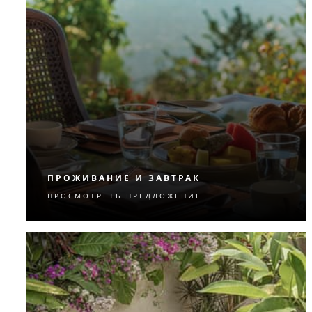
ПРОЖИВАНИЕ И ЗАВТРАК
ПРОСМОТРЕТЬ ПРЕДЛОЖЕНИЕ
Начинайте каждый день с фирменного
завтрака Four Seasons.