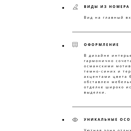
ВИДЫ ИЗ НОМЕРА
Вид на главный вх
ОФОРМЛЕНИЕ
В дизайне интерь
гармонично сочет
османскими мотив
темно-синих и те
акцентами цвета 
обставлен мебелью
отделке широко и
выделки.
УНИКАЛЬНЫЕ ОСО
Уютная зона отды