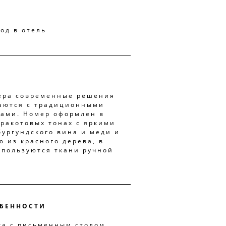
од в отель
ера современные решения
аются с традиционными
ами. Номер оформлен в
рракотовых тонах с яркими
бургундского вина и меди и
 из красного дерева, в
спользуются ткани ручной
БЕННОСТИ
ха с письменным столом