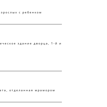
взрослых с ребенком
рическое здание дворца, 1-й и
ата, отделанная мрамором