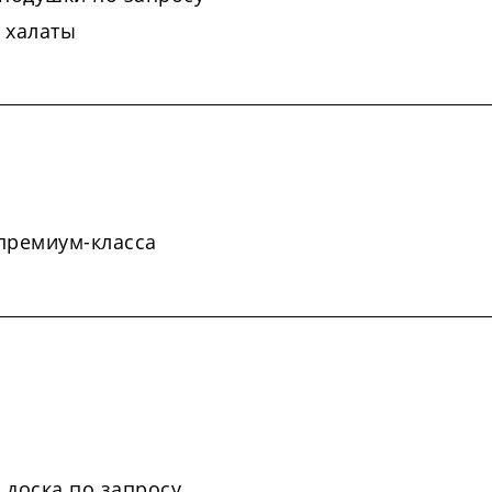
 халаты
 премиум-класса
 доска по запросу