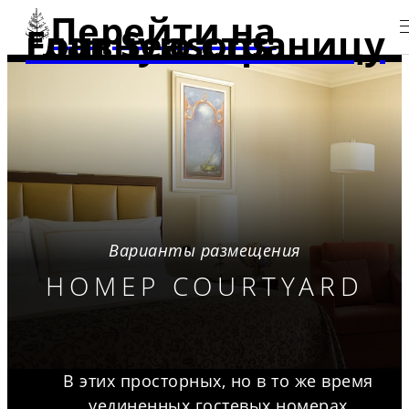
Перейти на
главную страницу Four Seasons
Варианты размещения
НОМЕР COURTYARD
В этих просторных, но в то же время
уединенных гостевых номерах