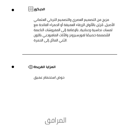
الديكور
مزيج من التصميم العصري والتصميم التركي العثماني
الأصيل، مُزيّن بالألوان الزرقاء العميقة أو الحمراء الفاتحة مع
لمسات نحاسية وعنابية، بالإضافة إلى المفروشات الناعمة
المُصممة خصيصًا لفورسيزونز والأثاث الماهوجني باللون
البُني المائل إلى الحمرة.
المزايا الفريدة
حوض استحمام عميق
المرافق