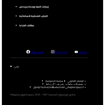
إيجارات الفيلا ووحدة ريزيدنس
التجارب الفندقية الاستثنائية
بطاقات الهدايا
إنستجرام
فيسبوك
يوتيوب
الإشعار القانوني
سياسة الخصوصية
تفضيلات ملفات تعريف الارتباط
لا تبيعوا معلوماتي الشخصية
سياسة إمكانية الوصول
©فنادق فورسيزونز المحدودة 1997 - 2026. جميع الحقوق محفوظة.