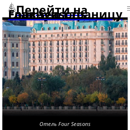
Перейти на
главную страницу Four Seasons
Отель Four Seasons