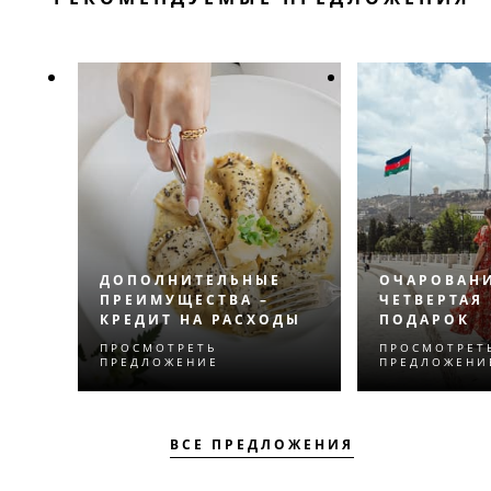
ДОПОЛНИТЕЛЬНЫЕ
ОЧАРОВАНИ
ПРЕИМУЩЕСТВА –
ЧЕТВЕРТАЯ
КРЕДИТ НА РАСХОДЫ
ПОДАРОК
ПРОСМОТРЕТЬ
ПРОСМОТРЕТ
Испытайте нечто
Откройте для
ПРЕДЛОЖЕНИЕ
ПРЕДЛОЖЕНИ
незабываемое с
сердце Баку 
кредитом на расходы,
ночь в пода
который сделает ваше
ВСЕ ПРЕДЛОЖЕНИЯ
пребывание еще более
приятным.