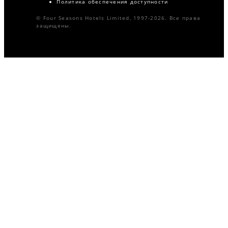
Политика обеспечения доступности
© Four Seasons Hotels Limited, 1997-2026. Все права
защищены.