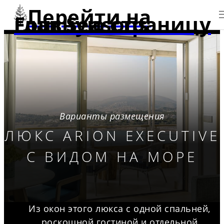
Перейти на
главную страницу Four Seasons
Варианты размещения
ЛЮКС ARION EXECUTIVE
С ВИДОМ НА МОРЕ
Из окон этого люкса с одной спальней,
роскошной гостиной и отдельной