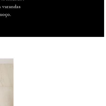
m varandas
lmoço.