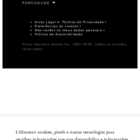
Aviso Legal
Política de Privacidade
Preferências de cookies
Não vender os meus dados pessoais
Política de Acessibilidade
©Four Seasons Hotels Inc. 1997-2026. Todos os direitos
reservados.
Utilizamos cookies, pixels e outras tecnologias para
recolher informações que nos disponibiliza e informações