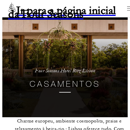
Ir para a página inicial
da Four Seasons
Four Seasons Hotel Ritz Lisbon
CASAMENTOS
Charme europeu, ambiente cosmopolita, praias e
relaxamento à beira-rio : Lisboa oferece tudo. Com