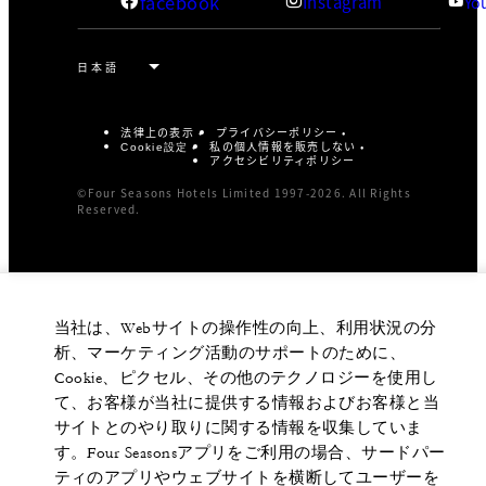
facebook
Instagram
Yo
法律上の表示
プライバシーポリシー
私の個人情報を販売しない
Cookie設定
アクセシビリティポリシー
©Four Seasons Hotels Limited 1997-2026. All Rights
Reserved.
当社は、Webサイトの操作性の向上、利用状況の分
析、マーケティング活動のサポートのために、
Cookie、ピクセル、その他のテクノロジーを使用し
て、お客様が当社に提供する情報およびお客様と当
サイトとのやり取りに関する情報を収集していま
す。Four Seasonsアプリをご利用の場合、サードパー
ティのアプリやウェブサイトを横断してユーザーを