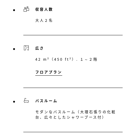
収容人数
大人２名
広さ
42 m²（450 ft²）. １～２階
フロアプラン
バスルーム
モダンなバスルーム（大理石張りの化粧
台、広々としたシャワーブース付）