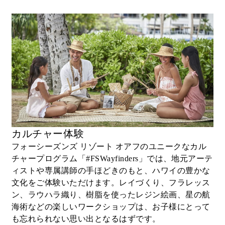
ビーチ、オハナプール、ケイキプールのカ
バナまたはデイベッドのご利用（毎日・要
予約。混雑状況によりご予約をお受けでき
ない場合もございます）
リゾートアクティビティー（ご宿泊のお客
お一人につき1日1回）
プライベートフィットネスセッションまた
はテニスセッション（1回、2名様）
高級車の1日レンタル
バレットパーキング
カルチャー体験
お好きなスパトリートメント80分（2回）
フォーシーズンズ リゾート オアフのユニークなカル
チャープログラム「#FSWayfinders」では、地元アーテ
高級SUVまたはスプリンターバンによる空
ィストや専属講師の手ほどきのもと、ハワイの豊かな
港 - リゾート間のプライベート送迎サービ
文化をご体験いただけます。レイづくり、フラレッス
ス（往復）
ン、ラウハラ織り、樹脂を使ったレジン絵画、星の航
無制限ランドリーサービス
海術などの楽しいワークショップは、お子様にとって
お部屋にPelotonバイク（要リクエスト）
も忘れられない思い出となるはずです。