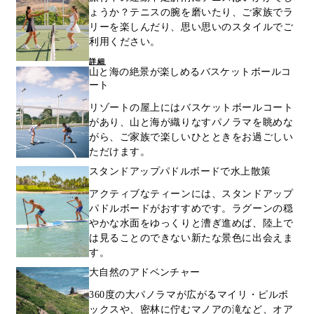
ょうか？テニスの腕を磨いたり、ご家族でラ
リーを楽しんだり、思い思いのスタイルでご
利用ください。
詳細
山と海の絶景が楽しめるバスケットボールコ
ート
リゾートの屋上にはバスケットボールコート
があり、山と海が織りなすパノラマを眺めな
がら、ご家族で楽しいひとときをお過ごしい
ただけます。
スタンドアップパドルボードで水上散策
アクティブなティーンには、スタンドアップ
パドルボードがおすすめです。ラグーンの穏
やかな水面をゆっくりと漕ぎ進めば、陸上で
は見ることのできない新たな景色に出会えま
す。
大自然のアドベンチャー
360度の大パノラマが広がるマイリ・ピルボ
ックスや、密林に佇むマノアの滝など、オア