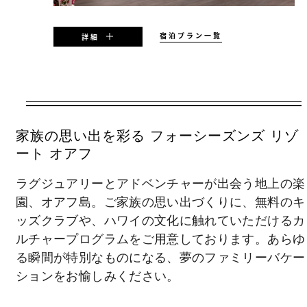
宿泊プラン一覧
詳細
期間中の指定日に有効
2026年08月07日 – 2027年12月31日
家族の思い出を彩る フォーシーズンズ リゾ
ご予約時の状況によりご利用いただけない場
ート オアフ
合があります。ご利用除外日やご利用制限等
ラグジュアリーとアドベンチャーが出会う地上の楽
があります。
園、オアフ島。ご家族の思い出づくりに、無料のキ
ッズクラブや、ハワイの文化に触れていただけるカ
ルチャープログラムをご用意しております。あらゆ
る瞬間が特別なものになる、夢のファミリーバケー
含める
ションをお愉しみください。
La Hiki Kitchenでの朝食ビュッフェ（毎
日、ご宿泊のお客様全員）