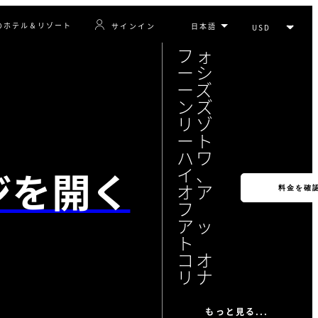
のホテル＆リゾート
サインイン
フォ
ーシ
ーズ
ンズ
リゾ
ート
ハワ
ジを開く
イ、
オア
料金を確
フ
アッ
ト
コオ
リナ
もっと見る...