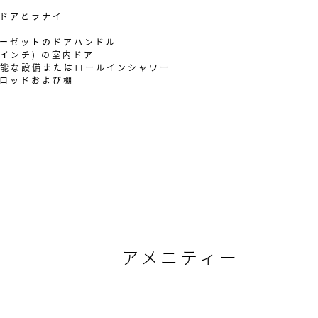
ドアとラナイ
ーゼットのドアハンドル
6インチ) の室内ドア
可能な設備またはロールインシャワー
ロッドおよび棚
アメニティー