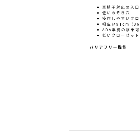
車椅子対応の入口
低いのぞき穴
操作しやすいクロ
幅広い91cm (3
ADA準拠の移乗
低いクローゼット
バリアフリー機能