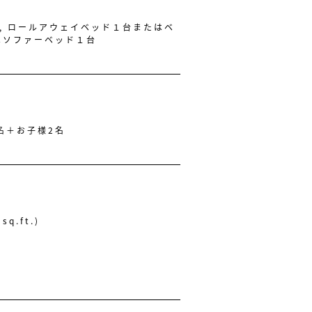
, ロールアウェイベッド１台またはベ
はソファーベッド１台
名＋お子様2名
sq.ft.)