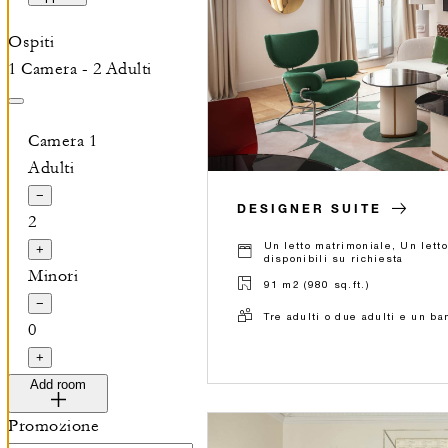
Ospiti
1 Camera - 2 Adulti
Camera 1
Adulti
−
DESIGNER SUITE
2
Un letto matrimoniale, Un lett
+
disponibili su richiesta
Minori
91 m2 (980 sq.ft.)
−
Tre adulti o due adulti e un b
0
+
Add room
Promozione