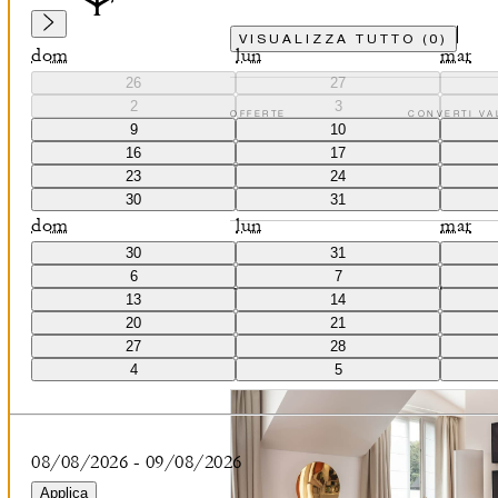
VISUALIZZA TUTTO
(
0
)
dom
lun
mar
26
27
2
3
OFFERTE
CONVERTI VA
9
10
16
17
23
24
GUARDA TUTTO (14)
30
31
dom
lun
mar
30
31
6
7
SUITE SPECIALI (5)
13
14
Originali per arredamento e disposizion
20
21
27
28
ospiti in un ambiente elegante.
4
5
08/08/2026
-
09/08/2026
Applica