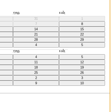
ven
sab
31
1
7
8
TARIFFA TUTTO
14
15
COMPRESO
21
22
28
29
)
COLONNE
RIGHE
4
5
ven
sab
4
5
11
12
18
19
 concepito per rilassarsi e accogliere gli
25
26
2
3
9
10