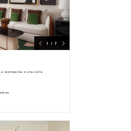
1 / 7
o a scomparsa o una culla
ambino