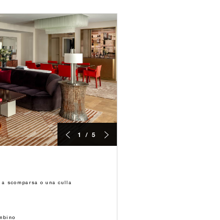
1 / 5
o a scomparsa o una culla
ambino