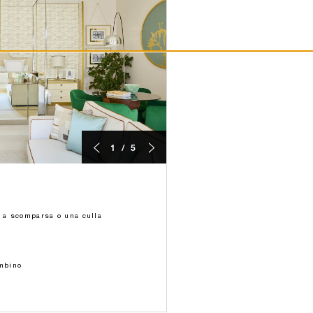
1 / 5
o a scomparsa o una culla
ambino