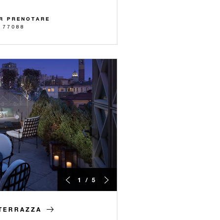
R PRENOTARE
 77088
1 / 5
 TERRAZZA