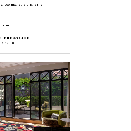
o a scomparsa o una culla
ambino
R PRENOTARE
 77088