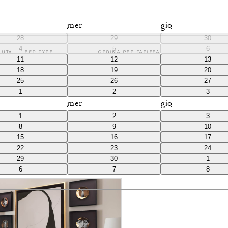
mer
gio
28
29
30
4
5
6
LUTA
BED TYPE
ORDINA PER TARIFFA
CAMERE
11
12
13
ACCESSIBILI
18
19
20
25
26
27
SUITE SPECIALI (5)
SUITE (5)
CAMERE (4
1
2
3
mer
gio
1
2
3
8
9
10
15
16
17
e, queste suite vi offrono l'esperienza di un vero appartamento milanese,
22
23
24
29
30
1
6
7
8