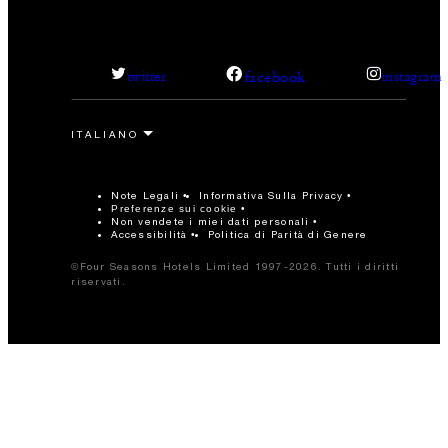
facebook
twitter
instagram
Note Legali
Informativa Sulla Privacy
Preferenze sui cookie
Non vendete i miei dati personali
Accessibilità
Politica di Parità di Genere
©Four Seasons Hotels Limited 1997-2026. Tutti i diritti
riservati.