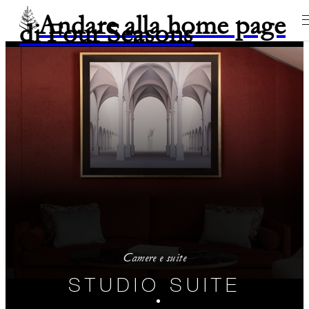
Andare alla home page
di Four Seasons
Camere e suite
STUDIO SUITE