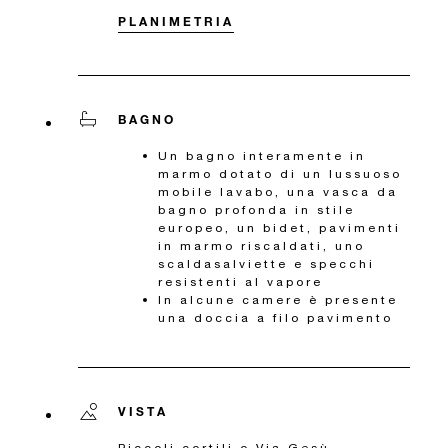
PLANIMETRIA
BAGNO
Un bagno interamente in
marmo dotato di un lussuoso
mobile lavabo, una vasca da
bagno profonda in stile
europeo, un bidet, pavimenti
in marmo riscaldati, uno
scaldasalviette e specchi
resistenti al vapore
In alcune camere è presente
una doccia a filo pavimento
VISTA
Piccoli cortili o Via Gesù