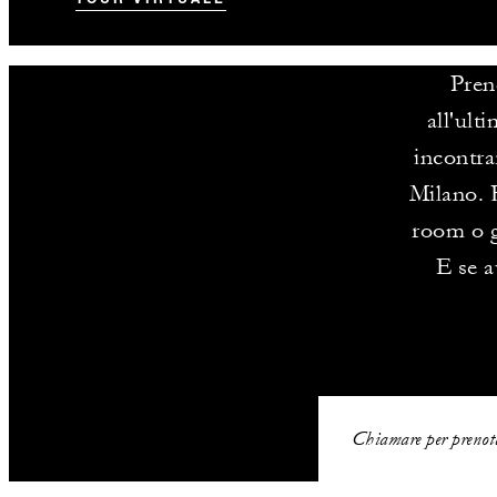
Pren
all'ult
incontra
Milano. 
room o g
E se a
Chiamare per prenot