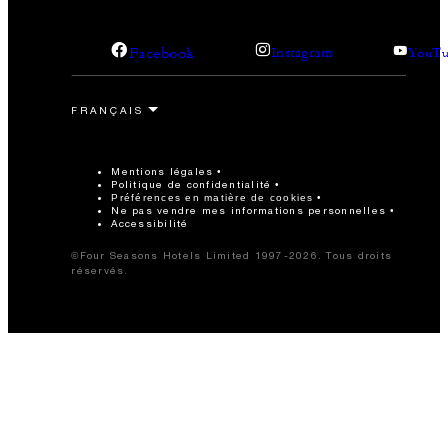
Facebook
Instagram
YouTu
Mentions légales
Politique de confidentialité
Préférences en matière de cookies
Ne pas vendre mes informations personnelles
Accessibilité
©Four Seasons Hotels Limited 1997-2026. Tous droits
réservés.