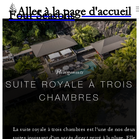
Aller à la page d'accueil
Four Seasons
Hébergements
SUITE ROYALE À TROIS
CHAMBRES
La suite royale à trois chambres est l’une de nos deux
suites jouissant d’un accès direct privé à la plage. Elle