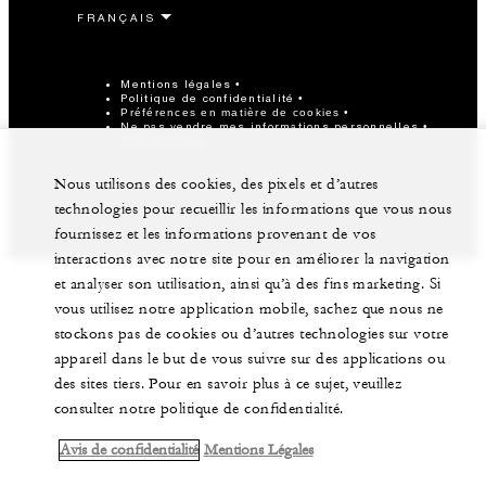
Mentions légales
Politique de confidentialité
Préférences en matière de cookies
Ne pas vendre mes informations personnelles
Accessibilité
©Four Seasons Hotels Limited 1997-2026. Tous droits
Nous utilisons des cookies, des pixels et d’autres
réservés.
technologies pour recueillir les informations que vous nous
fournissez et les informations provenant de vos
interactions avec notre site pour en améliorer la navigation
et analyser son utilisation, ainsi qu’à des fins marketing. Si
vous utilisez notre application mobile, sachez que nous ne
stockons pas de cookies ou d’autres technologies sur votre
appareil dans le but de vous suivre sur des applications ou
des sites tiers. Pour en savoir plus à ce sujet, veuillez
consulter notre politique de confidentialité.
Avis de confidentialité
Mentions Légales