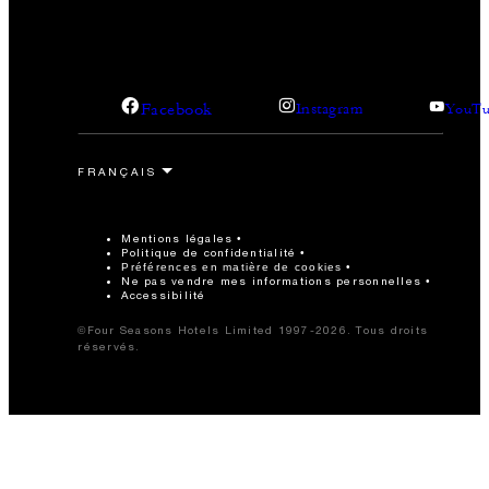
Facebook
Instagram
YouTu
Mentions légales
Politique de confidentialité
Préférences en matière de cookies
Ne pas vendre mes informations personnelles
Accessibilité
©Four Seasons Hotels Limited 1997-2026. Tous droits
réservés.