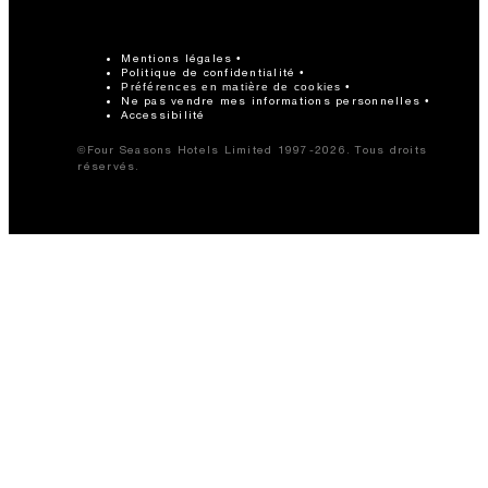
Mentions légales
Politique de confidentialité
Préférences en matière de cookies
Ne pas vendre mes informations personnelles
Accessibilité
©Four Seasons Hotels Limited 1997-2026. Tous droits
réservés.