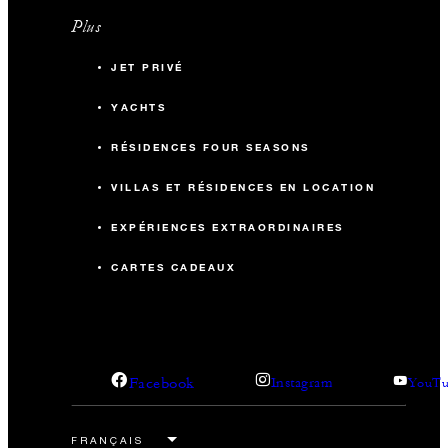
Plus
JET PRIVÉ
YACHTS
RÉSIDENCES FOUR SEASONS
VILLAS ET RÉSIDENCES EN LOCATION
EXPÉRIENCES EXTRAORDINAIRES
CARTES CADEAUX
Facebook
Instagram
YouTu