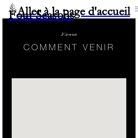
Aller à la page d'accueil
Four Seasons
Florence
COMMENT VENIR