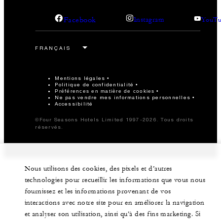
Facebook
Instagram
YouTu
Mentions légales
Politique de confidentialité
Préférences en matière de cookies
Ne pas vendre mes informations personnelles
Accessibilité
©Four Seasons Hotels Limited 1997-2026. Tous droits
réservés.
Nous utilisons des cookies, des pixels et d’autres
technologies pour recueillir les informations que vous nous
fournissez et les informations provenant de vos
interactions avec notre site pour en améliorer la navigation
et analyser son utilisation, ainsi qu’à des fins marketing. Si