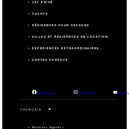
JET PRIVÉ
YACHTS
RÉSIDENCES FOUR SEASONS
VILLAS ET RÉSIDENCES EN LOCATION
EXPÉRIENCES EXTRAORDINAIRES
CARTES CADEAUX
Facebook
Instagram
YouTu
Mentions légales