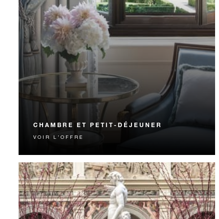
CHAMBRE ET PETIT-DÉJEUNER
VOIR L'OFFRE
Démarrez la journée avec un petit déjeuner signature
Four Seasons.