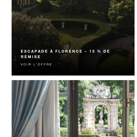
ESCAPADE À FLORENCE – 15 % DE
REMISE
VOIR L'OFFRE
Bénéficiez d'une remise de 15 % sur le tarif de votre
chambre pour cette escapade florentine.