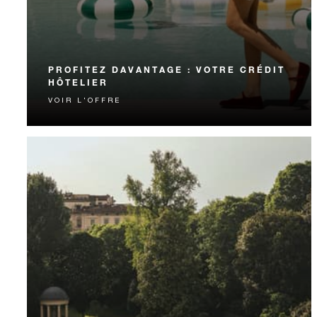
PROFITEZ DAVANTAGE : VOTRE CRÉDIT
HÔTELIER
VOIR L'OFFRE
Vivez une expérience inoubliable et sublimez votre
séjour grâce à votre crédit hôtelier.