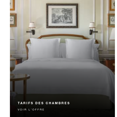
TARIFS DES CHAMBRES
VOIR L'OFFRE
Meilleur tarif disponible garanti. Réservez notre
option la plus polyvalente.