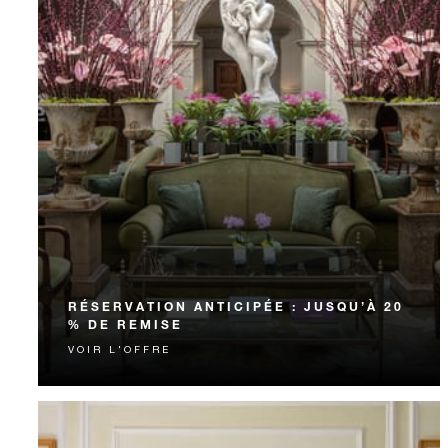
RÉSERVATION ANTICIPÉE : JUSQU’À 20
% DE REMISE
VOIR L'OFFRE
Jusqu’à 20 % de réduction sur le tarif de votre
hébergement si vous réservez votre séjour à l’avance.
Profitez-en !