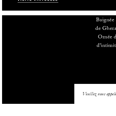
Baignée 
de Gherar
Ornée d
d'intimi
Veuillez nous appeler