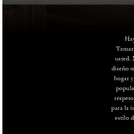
Hay
Tamari
usted. 
diseño m
hogar y
popula
respeto
para la 
estilo 