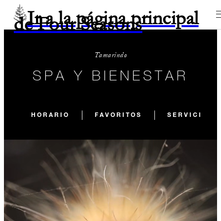
Ir a la página principal
de Four Seasons
Tamarindo
SPA Y BIENESTAR
HORARIO
FAVORITOS
SERVICIOS 