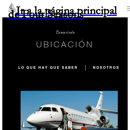
Ir a la página principal
de Four Seasons
Tamarindo
UBICACIÓN
LO QUE HAY QUE SABER
NOSOTROS NO