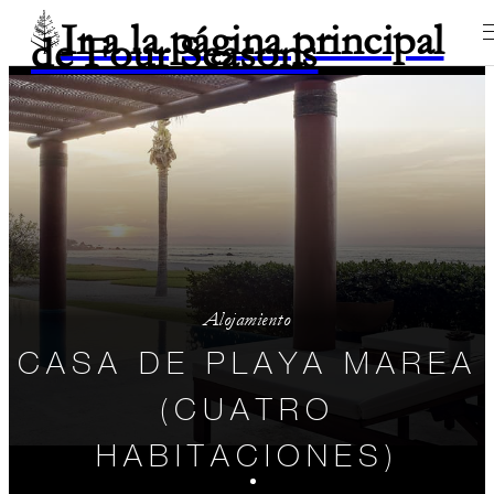
Ir a la página principal
de Four Seasons
Alojamiento
CASA DE PLAYA MAREA
(CUATRO
HABITACIONES)