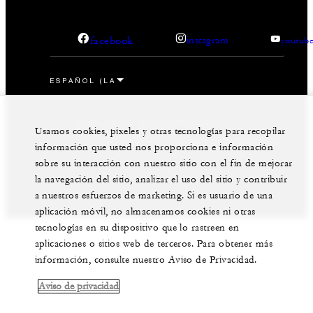
facebook
instagram
youtub
Aviso Legal
Aviso de Privacidad
Usamos cookies, pixeles y otras tecnologías para recopilar
Preferencias de cookies
No vender mis datos personales
Accesibilidad
información que usted nos proporciona e información
sobre su interacción con nuestro sitio con el fin de mejorar
©Four Seasons Hotels Limited 1997-2026. Derechos
reservados.
la navegación del sitio, analizar el uso del sitio y contribuir
a nuestros esfuerzos de marketing. Si es usuario de una
aplicación móvil, no almacenamos cookies ni otras
tecnologías en su dispositivo que lo rastreen en
aplicaciones o sitios web de terceros. Para obtener más
información, consulte nuestro Aviso de Privacidad.
Aviso de privacidad