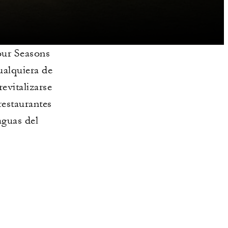
our Seasons
ualquiera de
evitalizarse
restaurantes
aguas del
A