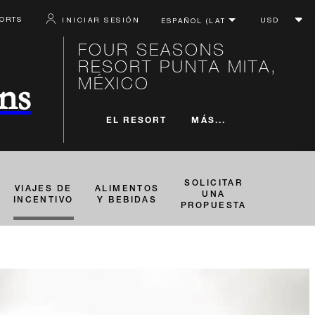
SORTS
INICIAR SESIÓN
FOUR SEASONS
RESORT PUNTA MITA,
MÉXICO
ons
MÁS...
EL RESORT
SOLICITAR
VIAJES DE
ALIMENTOS
UNA
INCENTIVO
Y BEBIDAS
PROPUESTA