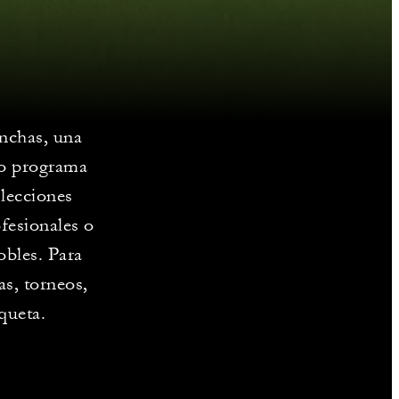
anchas, una
do programa
 lecciones
ofesionales o
obles. Para
as, torneos,
queta.