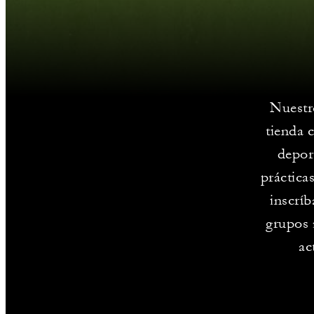
Nuestr
tienda 
deport
práctica
inscríb
grupos 
ac