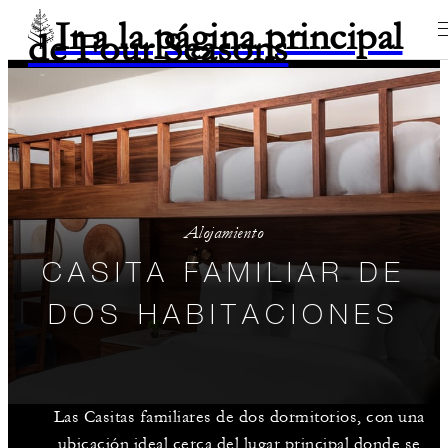
Ir a la página principal
de Four Seasons
Alojamiento
CASITA FAMILIAR DE
DOS HABITACIONES
Las Casitas familiares de dos dormitorios, con una
ubicación ideal cerca del lugar principal donde se