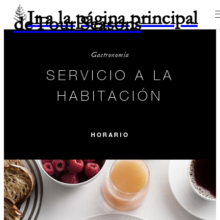
Ir a la página principal
de Four Seasons
Gastronomía
SERVICIO A LA
HABITACIÓN
HORARIO