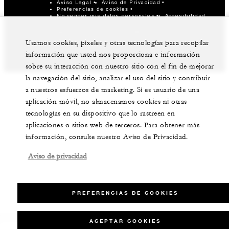
Aviso Legal
Aviso de Privacidad
Preferencias de cookies
No vender mis datos personales
Accesibilidad
©Four Seasons Hotels Limited 1997-2026. Derechos
reservados.
Usamos cookies, pixeles y otras tecnologías para recopilar
información que usted nos proporciona e información
sobre su interacción con nuestro sitio con el fin de mejorar
la navegación del sitio, analizar el uso del sitio y contribuir
a nuestros esfuerzos de marketing. Si es usuario de una
aplicación móvil, no almacenamos cookies ni otras
tecnologías en su dispositivo que lo rastreen en
aplicaciones o sitios web de terceros. Para obtener más
información, consulte nuestro Aviso de Privacidad.
Aviso de privacidad
PREFERENCIAS DE COOKIES
ACEPTAR COOKIES