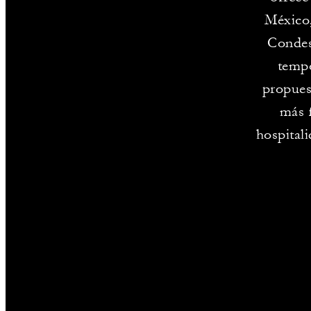
México,
Condesa
tempo
propues
más f
hospital