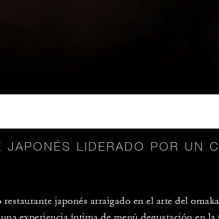
 JAPONÉS LIDERADO POR UN 
restaurante japonés arraigado en el arte del oma
 una experiencia íntima de menú degustación en la