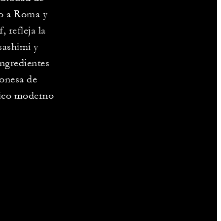
so a Roma y
 refleja la
sashimi y
ngredientes
ponesa de
mico moderno