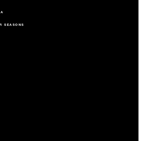
SA
R SEASONS