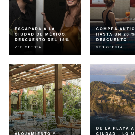
ESCAPADA A LA
COMPRA ANTIC
CIUDAD DE MÉXICO:
HASTA UN 20 
DESCUENTO DEL 15%
DESCUENTO
VER OFERTA
VER OFERTA
Aproveche nuestro 15 % de
Reciba hasta el 20 
descuento en la tarifa de
descuento en nuestra
habitación hospedándose dos
habitación al reserv
noches o más en nuestro
anticipado su estadía
refugio estilo hacienda…
DE LA PLAYA A
ALOJAMIENTO Y
CIUDAD – LO 