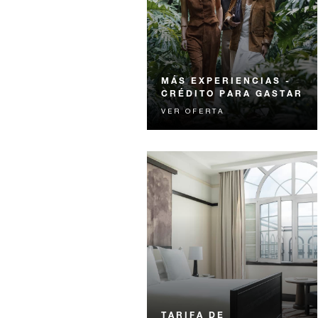
MÁS EXPERIENCIAS -
CRÉDITO PARA GASTAR
VER OFERTA
Viva una experiencia
inolvidable con crédito para
gastar diseñado para elevar su
estancia.
TARIFA DE