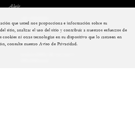
Abrir
JET PRIVADO
rmación que usted nos proporciona e información sobre su
l sitio, analizar el uso del sitio y contribuir a nuestros esfuerzos de
YATES
cookies ni otras tecnologías en su dispositivo que lo rastreen en
RESIDENCIAS
ión, consulte nuestro Aviso de Privacidad.
ALQUILERES DE VILLAS Y
RESIDENCIAS
EXPERIENCIAS
EXTRAORDINARIAS
TARJETAS DE REGALO
ram
youtube