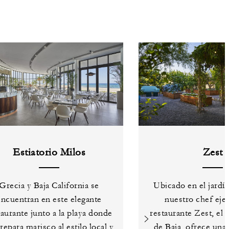
Estiatorio Milos
Zest
Grecia y Baja California se
Ubicado en el jardí
encuentran en este elegante
nuestro chef ejec
taurante junto a la playa donde
restaurante Zest, el
repara marisco al estilo local y
de Baja, ofrece una