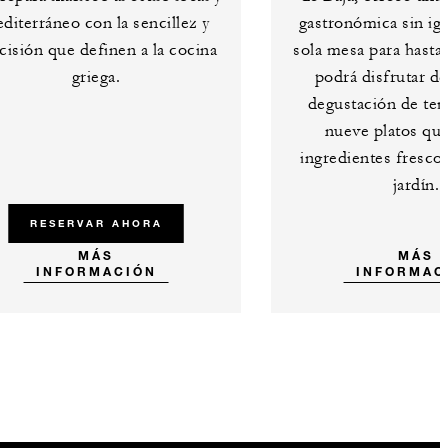
diterráneo con la sencillez y
gastronómica sin ig
cisión que definen a la cocina
sola mesa para hasta 
griega.
podrá disfrutar d
degustación de te
nueve platos que
ingredientes fresco
jardín.
RESERVAR AHORA
MÁS
MÁS
INFORMACIÓN
INFORMAC