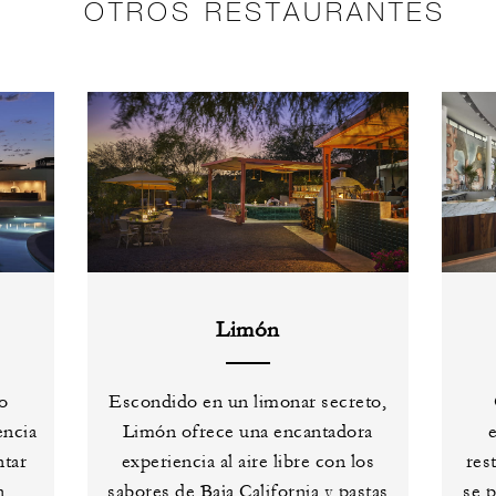
OTROS RESTAURANTES
Limón
o
Escondido en un limonar secreto,
encia
Limón ofrece una encantadora
ntar
experiencia al aire libre con los
res
n
sabores de Baja California y pastas
se p