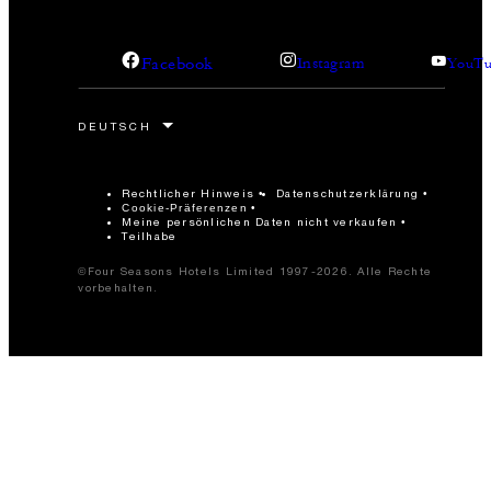
Facebook
Instagram
YouTu
Rechtlicher Hinweis
Datenschutzerklärung
Cookie-Präferenzen
Meine persönlichen Daten nicht verkaufen
Teilhabe
©Four Seasons Hotels Limited 1997-2026. Alle Rechte
vorbehalten.