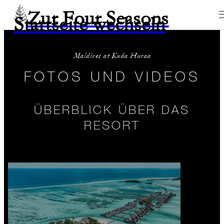
Zur Four Seasons
Startseite wechseln
Maldives at Kuda Huraa
FOTOS UND VIDEOS
ÜBERBLICK ÜBER DAS
RESORT