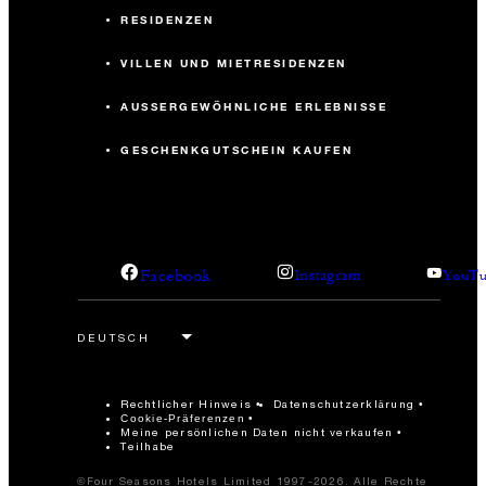
RESIDENZEN
VILLEN UND MIETRESIDENZEN
AUSSERGEWÖHNLICHE ERLEBNISSE
GESCHENKGUTSCHEIN KAUFEN
Facebook
Instagram
YouTu
Rechtlicher Hinweis
Datenschutzerklärung
Cookie-Präferenzen
Meine persönlichen Daten nicht verkaufen
Teilhabe
©Four Seasons Hotels Limited 1997-2026. Alle Rechte