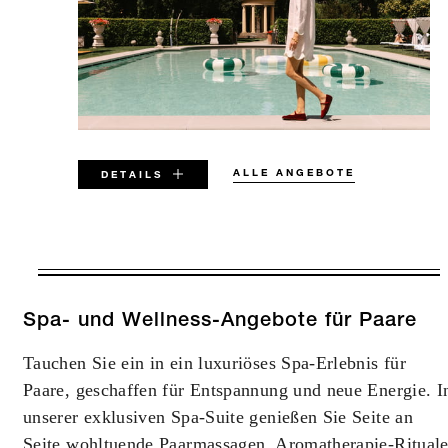
ALLE ANGEBOTE
DETAILS
GÜLTIG AN AUSGEWÄHLTEN
TERMINEN ZWISCHEN
7. AUG. 2026 – 31. DEZ. 2029
Spa- und Wellness-Angebote für Paare
Tauchen Sie ein in ein luxuriöses Spa-Erlebnis für
Alle Angebote unterliegen der Verfügbarkeit zum
Paare, geschaffen für Entspannung und neue Energie. I
Buchungszeitpunkt. Es können Sperrzeiten und
besondere Einschränkungen gelten.
unserer exklusiven Spa-Suite genießen Sie Seite an
Seite wohltuende Paarmassagen, Aromatherapie-Ritual