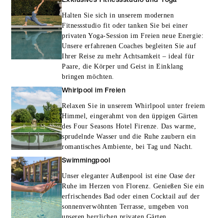
Exklusives Fitnessstudio und Yoga
Halten Sie sich in unserem modernen
Fitnessstudio fit oder tanken Sie bei einer
privaten Yoga-Session im Freien neue Energie:
Unsere erfahrenen Coaches begleiten Sie auf
Ihrer Reise zu mehr Achtsamkeit – ideal für
Paare, die Körper und Geist in Einklang
bringen möchten.
Whirlpool im Freien
Relaxen Sie in unserem Whirlpool unter freiem
Himmel, eingerahmt von den üppigen Gärten
des Four Seasons Hotel Firenze. Das warme,
sprudelnde Wasser und die Ruhe zaubern ein
romantisches Ambiente, bei Tag und Nacht.
Swimmingpool
Unser eleganter Außenpool ist eine Oase der
Ruhe im Herzen von Florenz. Genießen Sie ein
erfrischendes Bad oder einen Cocktail auf der
sonnenverwöhnten Terrasse, umgeben von
unseren herrlichen privaten Gärten.