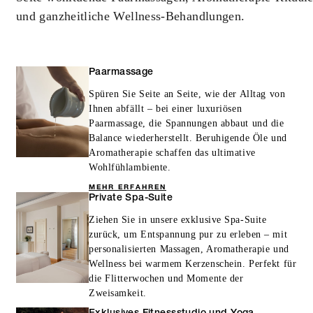
und ganzheitliche Wellness-Behandlungen.
MINDESTAUFENTHALTSDAUER:
2 NÄCHTE
Paarmassage
Spüren Sie Seite an Seite, wie der Alltag von
INBEGRIFFEN
Ihnen abfällt – bei einer luxuriösen
Paarmassage, die Spannungen abbaut und die
Wenn Sie in einem Gästezimmer
Balance wiederherstellt. Beruhigende Öle und
residieren: 100 EUR Hotel-Guthaben pro
Aromatherapie schaffen das ultimative
Wohlfühlambiente.
Aufenthalt
MEHR ERFAHREN
Wenn Sie in einer Suite residieren: 200
Private Spa-Suite
EUR Hotel-Guthaben pro Aufenthalt
Ziehen Sie in unsere exklusive Spa-Suite
zurück, um Entspannung pur zu erleben – mit
personalisierten Massagen, Aromatherapie und
Wellness bei warmem Kerzenschein. Perfekt für
die Flitterwochen und Momente der
Zweisamkeit.
WEITERE DETAILS